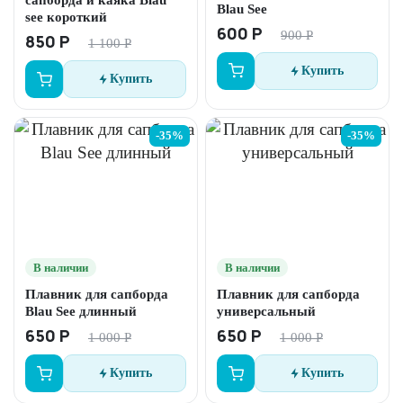
сапборда и каяка Blau
Blau See
see короткий
600 Р
900 Р
850 Р
1 100 Р
Купить
Купить
-35%
-35%
В наличии
В наличии
Плавник для сапборда
Плавник для сапборда
Blau See длинный
универсальный
650 Р
650 Р
1 000 Р
1 000 Р
Купить
Купить